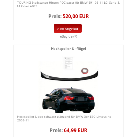
TOURING Stoßstange Hinten PDC passt für BMW E91 05-11 LCI Serie &
M Paket ABE*
Preis:
520,00 EUR
zum Angebot
eBay.de (*)
Heckspoiler & -flügel
Heckspoiler Lippe schwarz glänzend für BMW 3er E90 Limousine
2005-11
Preis:
64,99 EUR