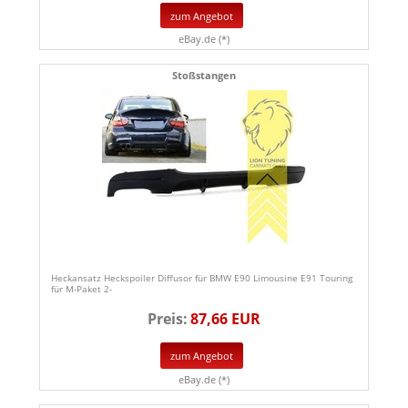
zum Angebot
eBay.de (*)
Stoßstangen
Heckansatz Heckspoiler Diffusor für BMW E90 Limousine E91 Touring
für M-Paket 2-
Preis:
87,66 EUR
zum Angebot
eBay.de (*)