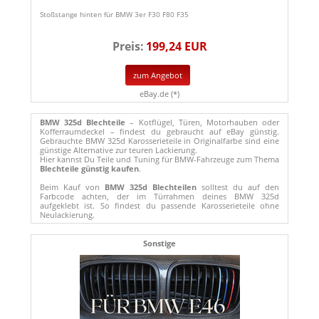
Stoßstange hinten für BMW 3er F30 F80 F35
Preis:
199,24 EUR
zum Angebot
eBay.de (*)
BMW 325d Blechteile
– Kotflügel, Türen, Motorhauben oder
Kofferraumdeckel – findest du gebraucht auf eBay günstig.
Gebrauchte BMW 325d Karosserieteile in Originalfarbe sind eine
günstige Alternative zur teuren Lackierung.
Hier kannst Du Teile und Tuning für BMW-Fahrzeuge zum Thema
Blechteile günstig kaufen
.
Beim Kauf von
BMW 325d Blechteilen
solltest du auf den
Farbcode achten, der im Türrahmen deines BMW 325d
aufgeklebt ist. So findest du passende Karosserieteile ohne
Neulackierung.
Sonstige