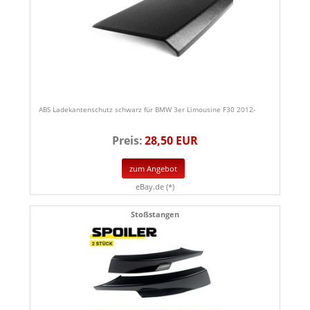
ABS Ladekantenschutz schwarz für BMW 3er Limousine F30 2012-
Preis:
28,50 EUR
zum Angebot
eBay.de (*)
Stoßstangen