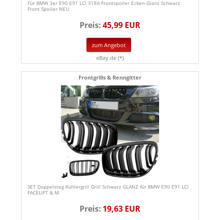
Für BMW 3er E90 E91 LCI 318d Frontspoiler Ecken Glanz Schwarz
Front Spoiler NEU
Preis:
45,99 EUR
zum Angebot
eBay.de (*)
Frontgrills & Renngitter
SET Doppelsteg Kühlergrill Grill Schwarz GLANZ für BMW E90 E91 LCI
FACELIFT & M
Preis:
19,63 EUR