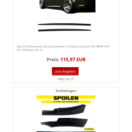
Sport-Performance Seitenschweller Ansätze passend für BMW E90
E91 M-Paket 05-11
Preis:
115,97 EUR
zum Angebot
eBay.de (*)
Stoßstangen