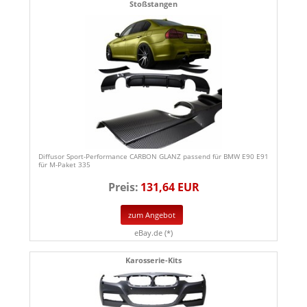
Stoßstangen
Diffusor Sport-Performance CARBON GLANZ passend für BMW E90 E91
für M-Paket 335
Preis:
131,64 EUR
zum Angebot
eBay.de (*)
Karosserie-Kits