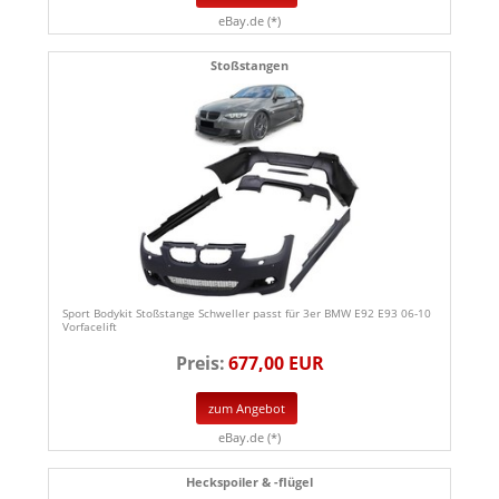
eBay.de (*)
Stoßstangen
Sport Bodykit Stoßstange Schweller passt für 3er BMW E92 E93 06-10
Vorfacelift
Preis:
677,00 EUR
zum Angebot
eBay.de (*)
Heckspoiler & -flügel