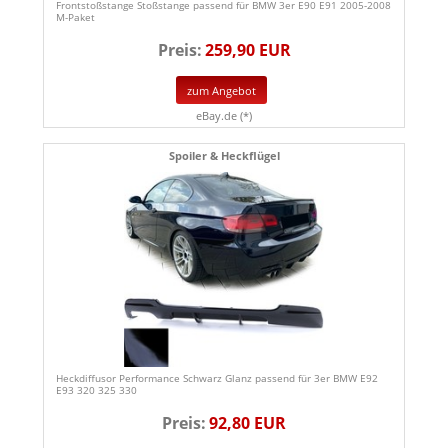
Frontstoßstange Stoßstange passend für BMW 3er E90 E91 2005-2008
M-Paket
Preis:
259,90 EUR
zum Angebot
eBay.de (*)
Spoiler & Heckflügel
Heckdiffusor Performance Schwarz Glanz passend für 3er BMW E92
E93 320 325 330
Preis:
92,80 EUR