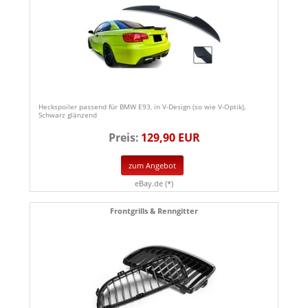
Heckspoiler passend für BMW E93, in V-Design (so wie V-Optik),
Schwarz glänzend
Preis:
129,90 EUR
zum Angebot
eBay.de (*)
Frontgrills & Renngitter