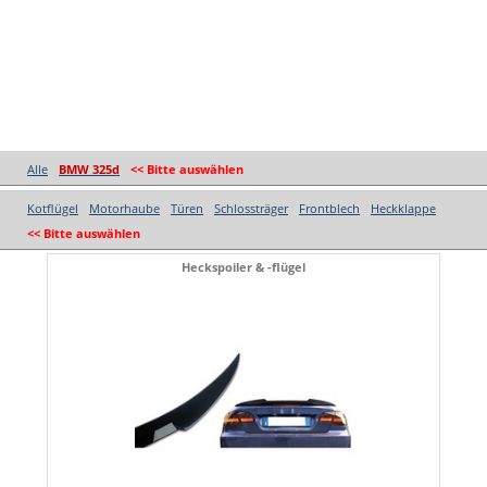
Alle
BMW 325d
<< Bitte auswählen
Kotflügel
Motorhaube
Türen
Schlossträger
Frontblech
Heckklappe
<< Bitte auswählen
Heckspoiler & -flügel