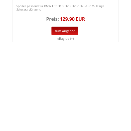
Spoiler passend für BMW E93 318i 325i 320d 325d, in V-Design
Schwarz glänzend
Preis:
129,90 EUR
zum Angebot
eBay.de (*)