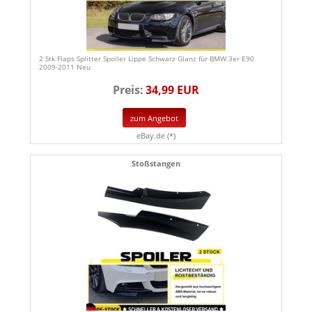
2 Stk Flaps Splitter Spoiler Lippe Schwarz Glanz für BMW 3er E90
2009-2011 Neu
Preis:
34,99 EUR
zum Angebot
eBay.de (*)
Stoßstangen