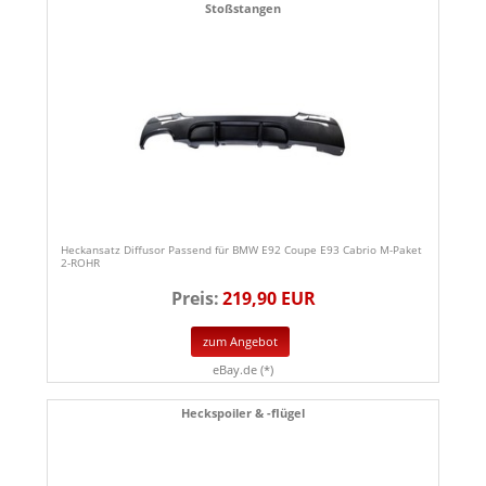
Stoßstangen
Heckansatz Diffusor Passend für BMW E92 Coupe E93 Cabrio M-Paket
2-ROHR
Preis:
219,90 EUR
zum Angebot
eBay.de (*)
Heckspoiler & -flügel