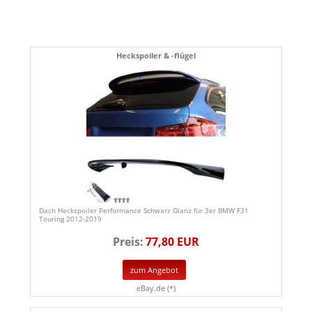
Heckspoiler & -flügel
Dach Heckspoiler Performance Schwarz Glanz für 3er BMW F31
Touring 2012-2019
Preis:
77,80 EUR
zum Angebot
eBay.de (*)