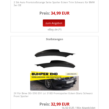
2 Stk Auto Frontstoßstange Seite Spoiler Ecken Trim Schwarz für BMW
3er DE
Preis:
34,99 EUR
zum Angebot
eBay.de (*)
Stoßstangen
2X Für Bmw 3Er E90 E91 Lci 318D Frontspoiler Ecken Glanz Schwarz
Front Spoiler
Preis:
32,99 EUR
16.50 EUR / Wie Abgebildet