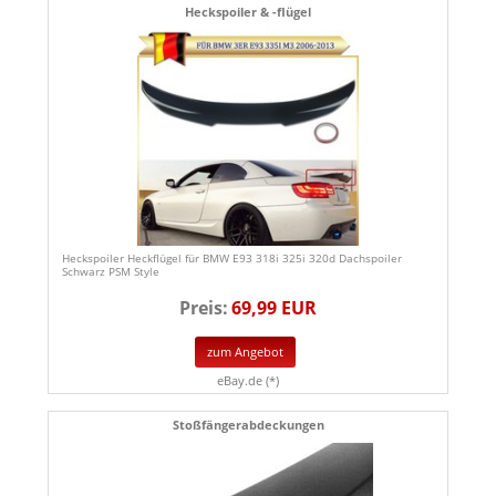
Heckspoiler & -flügel
Heckspoiler Heckflügel für BMW E93 318i 325i 320d Dachspoiler
Schwarz PSM Style
Preis:
69,99 EUR
zum Angebot
eBay.de (*)
Stoßfängerabdeckungen