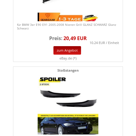
für BMW 3er E90 E91 2005-2008 Nieren Grill GLANZ SCHWARZ Glanz
Schwarz
Preis:
20,49 EUR
10.24 EUR / Einheit
zum Angebot
eBay.de (*)
Stoßstangen