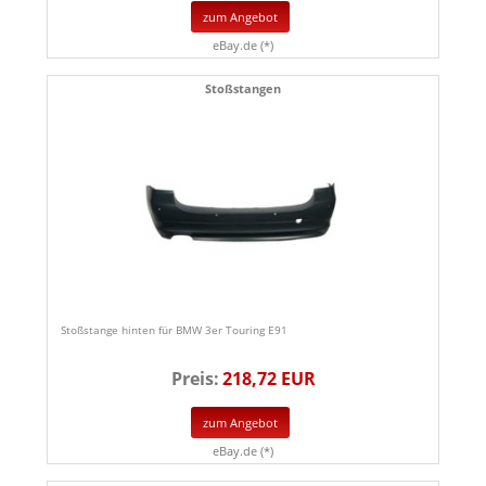
zum Angebot
eBay.de (*)
Stoßstangen
Stoßstange hinten für BMW 3er Touring E91
Preis:
218,72 EUR
zum Angebot
eBay.de (*)