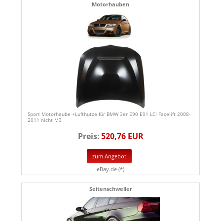
Motorhauben
Sport Motorhaube +Lufthutze für BMW 3er E90 E91 LCI Facelift 2008-
2011 nicht M3
Preis:
520,76 EUR
zum Angebot
eBay.de (*)
Seitenschweller