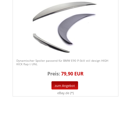
Dynamischer Spoiler passend für BMW E90 P-Still stil design HIGH
KICK flap t UNL
Preis:
79,90 EUR
zum Angebot
eBay.de (*)