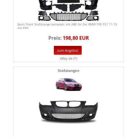
Sport Front Stoßstange komplett mit ABE für 3er BMW F30 F31 11-19
mit PDC
Preis:
198,80 EUR
zum Angebot
eBay.de (*)
Stoßstangen