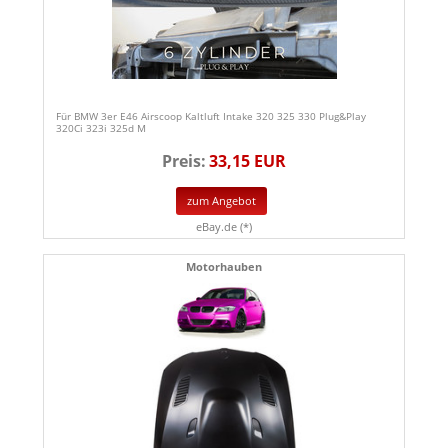
Für BMW 3er E46 Airscoop Kaltluft Intake 320 325 330 Plug&Play
320Ci 323i 325d M
Preis:
33,15 EUR
zum Angebot
eBay.de (*)
Motorhauben