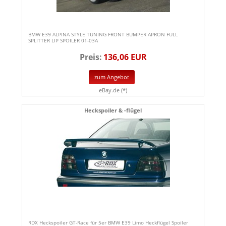
BMW E39 ALPINA STYLE TUNING FRONT BUMPER APRON FULL
SPLITTER LIP SPOILER 01-03A
Preis:
136,06 EUR
zum Angebot
eBay.de (*)
Heckspoiler & -flügel
RDX Heckspoiler GT-Race für 5er BMW E39 Limo Heckflügel Spoiler