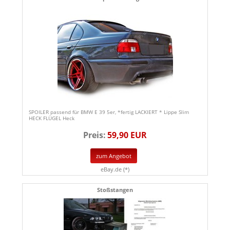
SPOILER passend für BMW E 39 5er, *fertig LACKIERT * Lippe Slim
HECK FLÜGEL Heck
Preis:
59,90 EUR
zum Angebot
eBay.de (*)
Stoßstangen