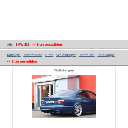
Alle
BMW E39
<< Bitte auswählen
Kotflügel
Motorhaube
Türen
Schlossträger
Frontblech
Heckklappe
<< Bitte auswählen
Stoßstangen