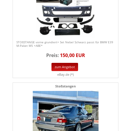
STOßSTANGE vorne grundiert+ Set Nebel Schwarz passt für BMW E39
M-Paket M5 +ABE*
Preis:
150,00 EUR
zum Angebot
eBay.de (*)
Stoßstangen