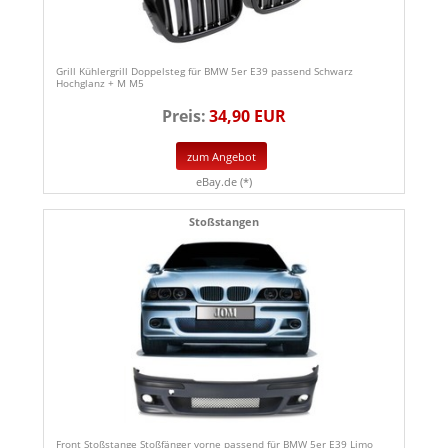
Grill Kühlergrill Doppelsteg für BMW 5er E39 passend Schwarz
Hochglanz + M M5
Preis:
34,90 EUR
zum Angebot
eBay.de (*)
Stoßstangen
Front Stoßstange Stoßfänger vorne passend für BMW 5er E39 Limo