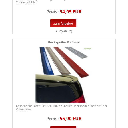
Touring *ABE*
Preis:
94,95 EUR
zum Angebot
eBay.de (*)
Heckspoiler & -flügel
passend für BMW E39 5er, Tuning Spoiler Heckspoiler Lackiert Lack
Orientblau
Preis:
55,90 EUR