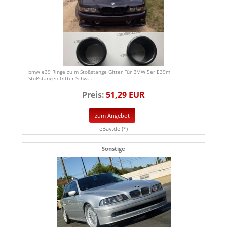
bmw e39 Ringe zu m Stoßstange Gitter Für BMW 5er E39m
Stoßstangen Gitter Schw...
Preis:
51,29 EUR
zum Angebot
eBay.de (*)
Sonstige