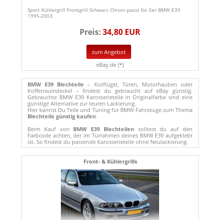
Sport Kühlergrill Frontgrill Schwarz Chrom passt für 5er BMW E39
1995-2003
Preis:
34,80 EUR
zum Angebot
eBay.de (*)
BMW E39 Blechteile
– Kotflügel, Türen, Motorhauben oder
Kofferraumdeckel – findest du gebraucht auf eBay günstig.
Gebrauchte BMW E39 Karosserieteile in Originalfarbe sind eine
günstige Alternative zur teuren Lackierung.
Hier kannst Du Teile und Tuning für BMW-Fahrzeuge zum Thema
Blechteile günstig kaufen
.
Beim Kauf von
BMW E39 Blechteilen
solltest du auf den
Farbcode achten, der im Türrahmen deines BMW E39 aufgeklebt
ist. So findest du passende Karosserieteile ohne Neulackierung.
Front- & Kühlergrills