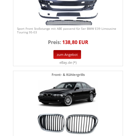
Sport Front Stoßstange mit ABE passend für 5er BMW E39 Limousine
Touring 95-03
Preis:
138,80 EUR
zum Angebot
eBay.de (*)
Front- & Kühlergrills