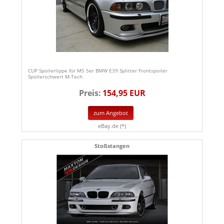
CUP Spoilerlippe für M5 5er BMW E39 Splitter Frontspoiler
Spoilerschwert M-Tech
Preis:
154,95 EUR
zum Angebot
eBay.de (*)
Stoßstangen