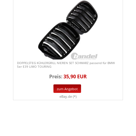
DOPPELSTEG KÜHLERGRILL NIEREN SET SCHWARZ passend für BMW
5er E39 LIMO TOURING
Preis:
35,90 EUR
zum Angebot
eBay.de (*)