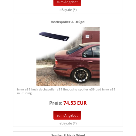
zum Angebot
eBay.de (*)
Heckspoiler & -flügel
bmw e39 heck dachspoiler e39 limousine spoiler e39 pad bmw e39
m5 tuning
Preis:
74,53 EUR
zum Angebot
eBay.de (*)
Spoiler & Heckflügel