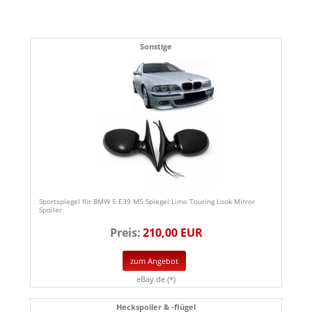
Sonstige
Sportspiegel für BMW 5 E39 M5 Spiegel Limo Touring Look Mirror
Spoiler
Preis:
210,00 EUR
zum Angebot
eBay.de (*)
Heckspoiler & -flügel