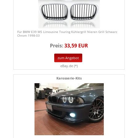
Für BMW E39 M5 Limousine Touring Kühlergrill Nieren Grill Schwarz
Chrom 1998-03
Preis:
33,59 EUR
zum Angebot
eBay.de (*)
Karosserie-Kits