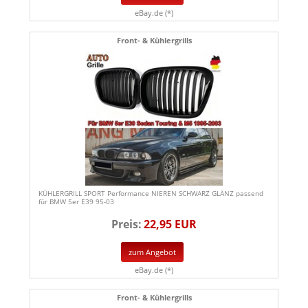
eBay.de (*)
Front- & Kühlergrills
KÜHLERGRILL SPORT Performance NIEREN SCHWARZ GLÄNZ passend
für BMW 5er E39 95-03
Preis:
22,95 EUR
zum Angebot
eBay.de (*)
Front- & Kühlergrills