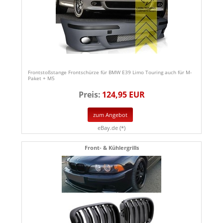
Frontstoßstange Frontschürze für BMW E39 Limo Touring auch für M-
Paket + M5
Preis:
124,95 EUR
zum Angebot
eBay.de (*)
Front- & Kühlergrills