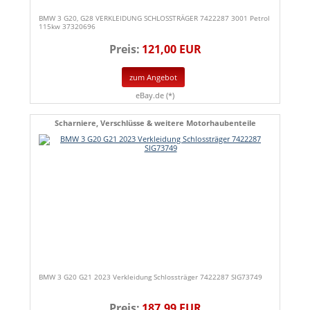
BMW 3 G20, G28 VERKLEIDUNG SCHLOSSTRÄGER 7422287 3001 Petrol
115kw 37320696
Preis:
121,00 EUR
zum Angebot
eBay.de (*)
Scharniere, Verschlüsse & weitere Motorhaubenteile
BMW 3 G20 G21 2023 Verkleidung Schlossträger 7422287 SIG73749
Preis:
187,99 EUR