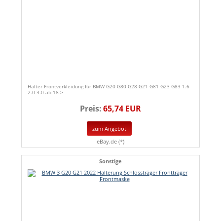
Halter Frontverkleidung für BMW G20 G80 G28 G21 G81 G23 G83 1.6
2.0 3.0 ab 18->
Preis:
65,74 EUR
zum Angebot
eBay.de (*)
Sonstige