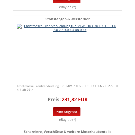
eBay.de (*)
Stoßstangen & -verstärker
Frontmaske Frontverkleidung für BMW F10 G30 F90 F11 1.6 2.0 2.5 3.0
4.4 ab 09->
Preis:
231,82 EUR
zum Angebot
eBay.de (*)
Scharniere, Verschlüsse & weitere Motorhaubenteile