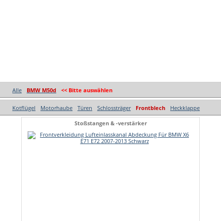
Alle
BMW M50d
<< Bitte auswählen
Kotflügel
Motorhaube
Türen
Schlossträger
Frontblech
Heckklappe
Stoßstangen & -verstärker