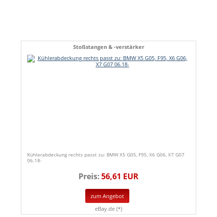
Stoßstangen & -verstärker
Kühlerabdeckung rechts passt zu: BMW X5 G05, F95, X6 G06, X7 G07
06.18-
Preis:
56,61 EUR
zum Angebot
eBay.de (*)