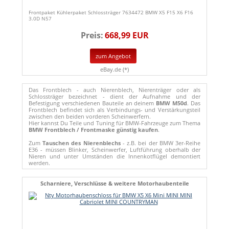
Frontpaket Kühlerpaket Schlossträger 7634472 BMW X5 F15 X6 F16
3.0D N57
Preis:
668,99 EUR
zum Angebot
eBay.de (*)
Das Frontblech - auch Nierenblech, Nierenträger oder als
Schlossträger bezeichnet - dient der Aufnahme und der
Befestigung verschiedenen Bauteile an deinem
BMW M50d
. Das
Frontblech befindet sich als Verbindungs- und Verstärkungsteil
zwischen den beiden vorderen Scheinwerfern.
Hier kannst Du Teile und Tuning für BMW-Fahrzeuge zum Thema
BMW Frontblech / Frontmaske günstig kaufen
.
Zum
Tauschen des Nierenblechs
- z.B. bei der BMW 3er-Reihe
E36 - müssen Blinker, Scheinwerfer, Luftführung oberhalb der
Nieren und unter Umständen die Innenkotflügel demontiert
werden.
Scharniere, Verschlüsse & weitere Motorhaubenteile