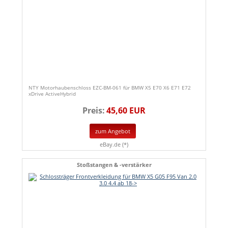
NTY Motorhaubenschloss EZC-BM-061 für BMW X5 E70 X6 E71 E72
xDrive ActiveHybrid
Preis:
45,60 EUR
zum Angebot
eBay.de (*)
Stoßstangen & -verstärker