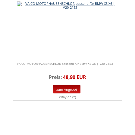
VAICO MOTORHAUBENSCHLOß passend für BMW X5 X6 | V20-2153
Preis:
48,90 EUR
zum Angebot
eBay.de (*)