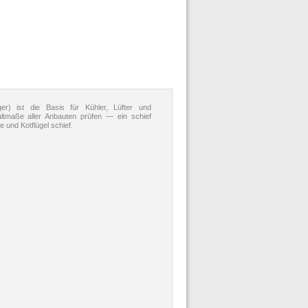
r) ist die Basis für Kühler, Lüfter und
tmaße aller Anbauten prüfen — ein schief
 und Kotflügel schief.