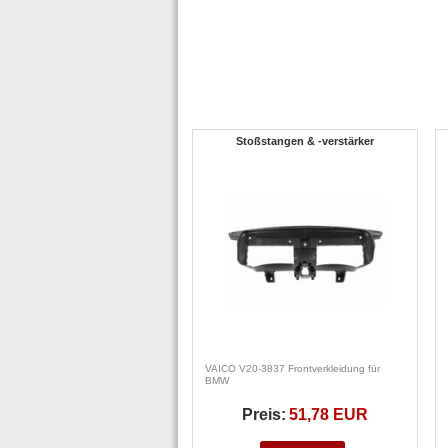
Stoßstangen & -verstärker
VAICO V20-3837 Frontverkleidung für
BMW
Preis:
51,78 EUR