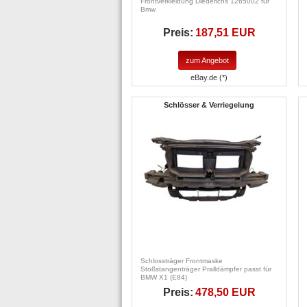
Frontverkleidung Diederichs 1265002 für
Bmw
Preis:
187,51 EUR
zum Angebot
eBay.de (*)
Schlösser & Verriegelung
Schlossträger Frontmaske
Stoßstangenträger Pralldämpfer passt für
BMW X1 (E84)
Preis:
478,50 EUR