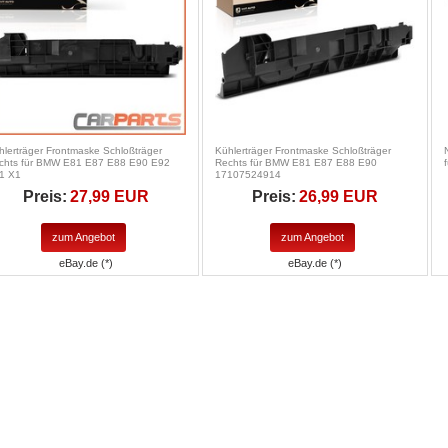
hlerträger Frontmaske Schloßträger
Kühlerträger Frontmaske Schloßträger
chts für BMW E81 E87 E88 E90 E92
Rechts für BMW E81 E87 E88 E90
1 X1
17107524914
Preis:
27,99 EUR
Preis:
26,99 EUR
zum Angebot
zum Angebot
eBay.de (*)
eBay.de (*)