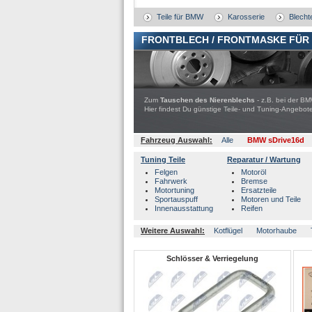
Teile für BMW
Karosserie
Blechte
FRONTBLECH / FRONTMASKE FÜR
Zum
Tauschen des Nierenblechs
- z.B. bei der BM
Hier findest Du günstige Teile- und Tuning-Ange
Fahrzeug Auswahl:
Alle
BMW sDrive16d
Tuning Teile
Reparatur / Wartung
Felgen
Motoröl
Fahrwerk
Bremse
Motortuning
Ersatzteile
Sportauspuff
Motoren und Teile
Innenausstattung
Reifen
Weitere Auswahl:
Kotflügel
Motorhaube
Schlösser & Verriegelung