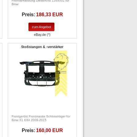
Frontverkleidung Diederichs 1265002 für
Bmw
Preis:
186,33 EUR
zum Angebot
eBay.de (*)
Stoßstangen & -verstärker
Frontgerüst Frontmaske Schlossträger für
Bmw X1 E84 2009-2015
Preis:
160,00 EUR