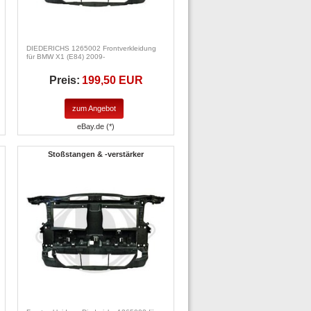
DIEDERICHS 1265002 Frontverkleidung
für BMW X1 (E84) 2009-
Preis:
199,50 EUR
zum Angebot
eBay.de (*)
Stoßstangen & -verstärker