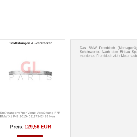
Stoßstangen & -verstärker
Das BMW Frontblech (Montageträge
Scheinwerfer. Nach dem Einbau Spal
montiertes Frontblech zieht Motorhaube
Sto?stangentr?ger Vorne Verst?rkung F?R
BMW X1 F48 2015- 51117342439 Neu
Preis:
129,56 EUR