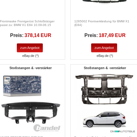
Frontmaske Frontgerüst Schloßträüger
1265002 Frontverkleidung für BMW X1
passt zu: BMW X1 E84 10.09-06.15
(E84)
Preis:
378,14 EUR
Preis:
187,49 EUR
zum Angebot
zum Angebot
eBay.de (*)
eBay.de (*)
Stoßstangen & -verstärker
Stoßstangen & -verstärker