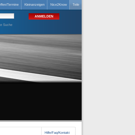
effen/Termine
Kleinanzeigen
Nice2Know
Teile
te Suche
Hilfe/Faq/Kontakt