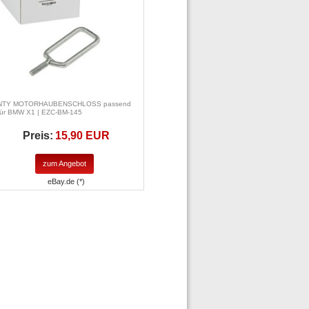
NTY MOTORHAUBENSCHLOSS passend
für BMW X1 | EZC-BM-145
Preis:
15,90 EUR
zum Angebot
eBay.de (*)