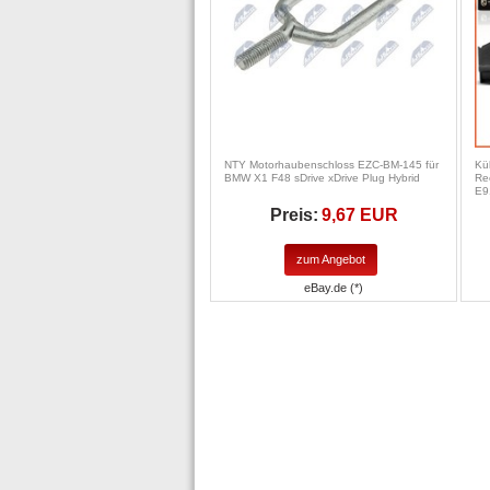
NTY Motorhaubenschloss EZC-BM-145 für
Kü
BMW X1 F48 sDrive xDrive Plug Hybrid
Re
E9
Preis:
9,67 EUR
zum Angebot
eBay.de (*)