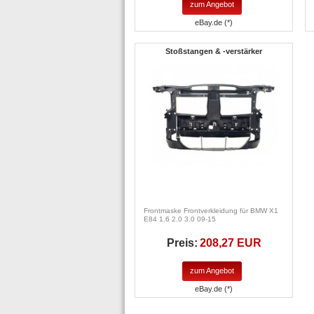
zum Angebot
eBay.de (*)
Stoßstangen & -verstärker
Frontmaske Frontverkleidung für BMW X1
E84 1.6 2.0 3.0 09-15
Preis:
208,27 EUR
zum Angebot
eBay.de (*)