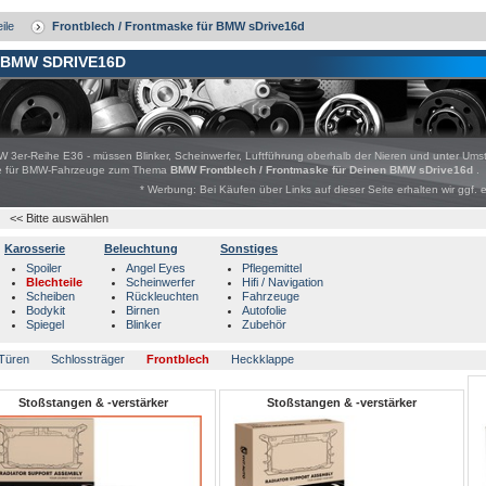
ile
Frontblech / Frontmaske für BMW sDrive16d
 BMW SDRIVE16D
W 3er-Reihe E36 - müssen Blinker, Scheinwerfer, Luftführung oberhalb der Nieren und unter Ums
bote für BMW-Fahrzeuge zum Thema
BMW Frontblech / Frontmaske für Deinen BMW sDrive16d
.
* Werbung: Bei Käufen über Links auf dieser Seite erhalten wir ggf. 
<< Bitte auswählen
Karosserie
Beleuchtung
Sonstiges
Spoiler
Angel Eyes
Pflegemittel
Blechteile
Scheinwerfer
Hifi / Navigation
Scheiben
Rückleuchten
Fahrzeuge
Bodykit
Birnen
Autofolie
Spiegel
Blinker
Zubehör
Türen
Schlossträger
Frontblech
Heckklappe
Stoßstangen & -verstärker
Stoßstangen & -verstärker