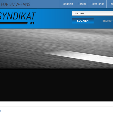
Magazin
Forum
Fotostories
Tr
Erweiter
e