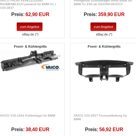
VAICO FRONTVERKLEIDUNG
Frontgerüst Schlossträger vorne passt für
RAHMENBLECH passend für BMW X1 |
BMW X1 E84 ab 03/2009-06/2015
V20-3837
Preis:
62,90 EUR
Preis:
359,90 EUR
zum Angebot
zum Angebot
eBay.de (*)
eBay.de (*)
Front- & Kühlergrills
Front- & Kühlergrills
VAICO V20-1844 Kühlerträger für BMW
VAICO V20-3837 Frontverkleidung für
BMW
Preis:
38,40 EUR
Preis:
56,92 EUR