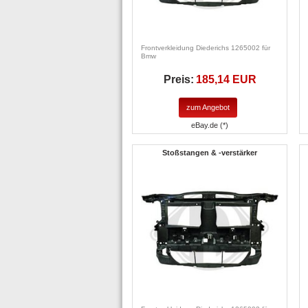
Frontverkleidung Diederichs 1265002 für
Bmw
Preis:
185,14 EUR
zum Angebot
eBay.de (*)
Stoßstangen & -verstärker