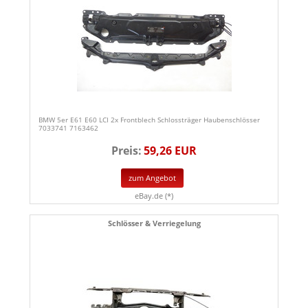
BMW 5er E61 E60 LCI 2x Frontblech Schlossträger Haubenschlösser
7033741 7163462
Preis:
59,26 EUR
zum Angebot
eBay.de (*)
Schlösser & Verriegelung