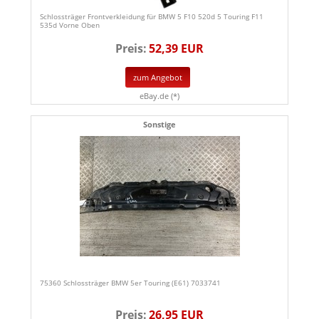
Schlossträger Frontverkleidung für BMW 5 F10 520d 5 Touring F11
535d Vorne Oben
Preis:
52,39 EUR
zum Angebot
eBay.de (*)
Sonstige
75360 Schlossträger BMW 5er Touring (E61) 7033741
Preis:
26,95 EUR