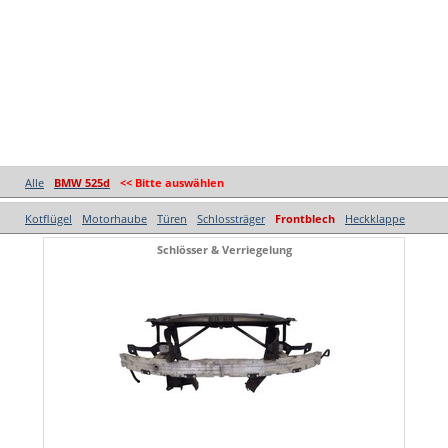
Alle
BMW 525d
<< Bitte auswählen
Kotflügel
Motorhaube
Türen
Schlossträger
Frontblech
Heckklappe
Schlösser & Verriegelung