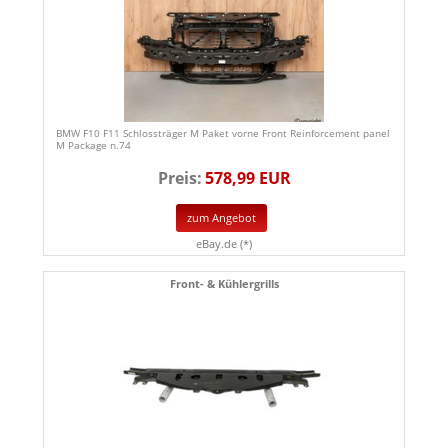
BMW F10 F11 Schlossträger M Paket vorne Front Reinforcement panel
M Package n.74
Preis:
578,99 EUR
zum Angebot
eBay.de (*)
Front- & Kühlergrills