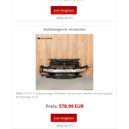
zum Angebot
eBay.de (*)
Stoßstangen & -verstärker
BMW F10 F11 Schlossträger M Paket vorne Front Reinforcement panel
M Package N.33
Preis:
578,99 EUR
zum Angebot
eBay.de (*)