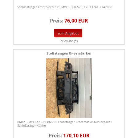
Schlossträger Frontblech für BMW 5 E60 525D 7033741 7147088
Preis:
76,00 EUR
zum Angebot
eBay.de (*)
Stoßstangen & -verstärker
BM8* BMW 5er E39 BJ2000 Frontträger Frontmaske Kühlerpaket
Schloßträger Kühler
Preis:
170,10 EUR