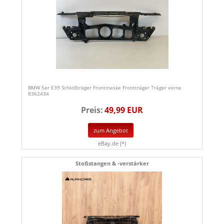
BMW 5er E39 Schloßträger Frontmaske Frontträger Träger vorne
8362434
Preis:
49,99 EUR
zum Angebot
eBay.de (*)
Stoßstangen & -verstärker