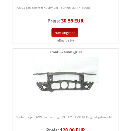
73902 Schlossträger BMW 5er Touring (E61) 7147088
Preis:
30,56 EUR
zum Angebot
eBay.de (*)
Front- & Kühlergrills
Schloßträger BMW 5er Touring E39 51718159610 Original gebraucht
Preis:
128,00 EUR