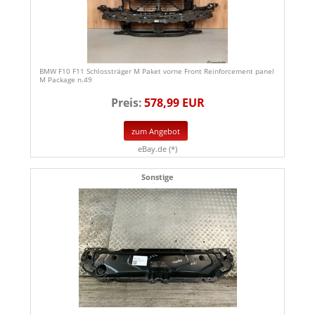
BMW F10 F11 Schlossträger M Paket vorne Front Reinforcement panel
M Package n.49
Preis:
578,99 EUR
zum Angebot
eBay.de (*)
Sonstige