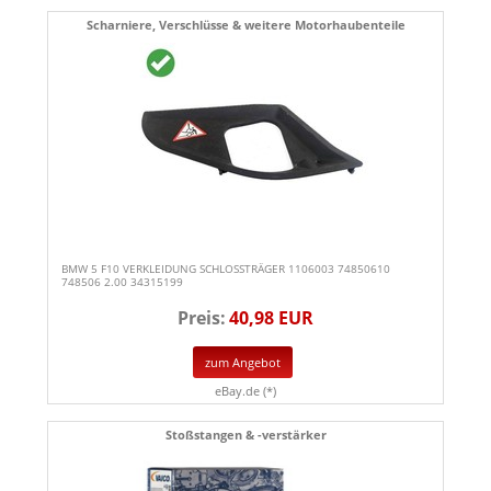
Scharniere, Verschlüsse & weitere Motorhaubenteile
BMW 5 F10 VERKLEIDUNG SCHLOSSTRÄGER 1106003 74850610
748506 2.00 34315199
Preis:
40,98 EUR
zum Angebot
eBay.de (*)
Stoßstangen & -verstärker