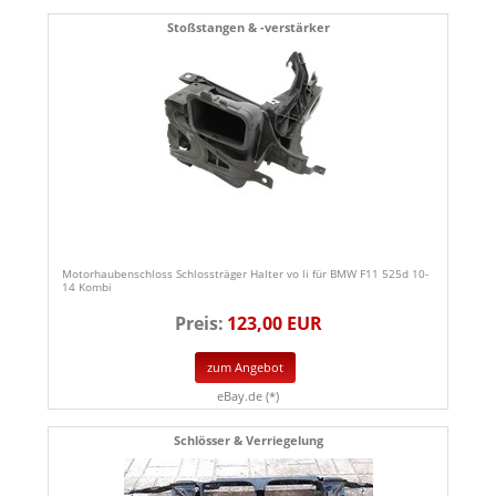
Stoßstangen & -verstärker
Motorhaubenschloss Schlossträger Halter vo li für BMW F11 525d 10-
14 Kombi
Preis:
123,00 EUR
zum Angebot
eBay.de (*)
Schlösser & Verriegelung