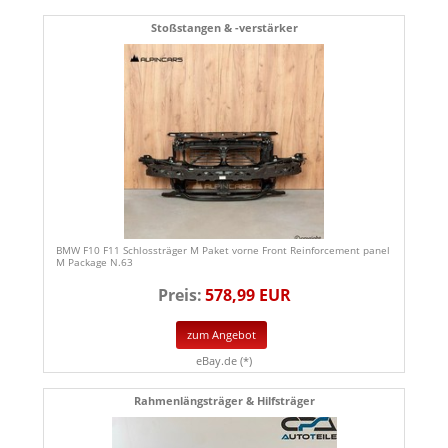
Stoßstangen & -verstärker
BMW F10 F11 Schlossträger M Paket vorne Front Reinforcement panel
M Package N.63
Preis:
578,99 EUR
zum Angebot
eBay.de (*)
Rahmenlängsträger & Hilfsträger