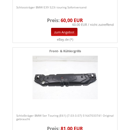
Schlossträger BMW E39 523i touring Sofortversand
Preis:
60,00 EUR
60.00 EUR / nicht zutreffend
zum Angebot
eBay.de (*)
Front- & Kühlergrills
Schloßträger BMW 5er Touring (E61) (7.03-3.07) 51647033741 Original
gebraucht
Preis:
81,00 EUR