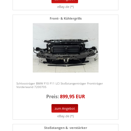
eBay.de (*)
Front- & Kühlergrills
Schlossträger BMW F10 F11 LCI Stoßstangenträger Frontträger
Vorderwand 7200705
Preis:
899,95 EUR
zum Angebot
eBay.de (*)
Stoßstangen & -verstärker