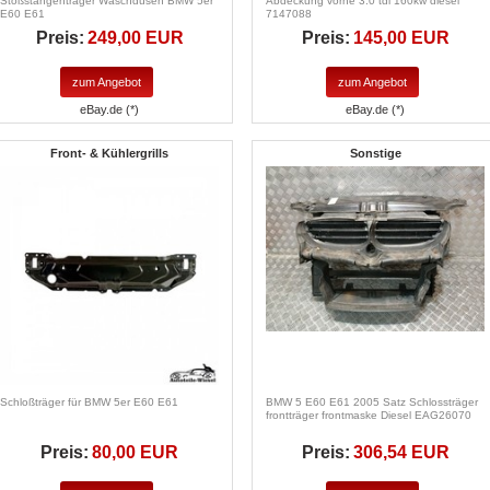
Stoßstangenträger Waschdüsen BMW 5er
Abdeckung vorne 3.0 tdi 160kw diesel
E60 E61
7147088
Preis:
249,00 EUR
Preis:
145,00 EUR
zum Angebot
zum Angebot
eBay.de (*)
eBay.de (*)
Front- & Kühlergrills
Sonstige
Schloßträger für BMW 5er E60 E61
BMW 5 E60 E61 2005 Satz Schlossträger
frontträger frontmaske Diesel EAG26070
Preis:
80,00 EUR
Preis:
306,54 EUR