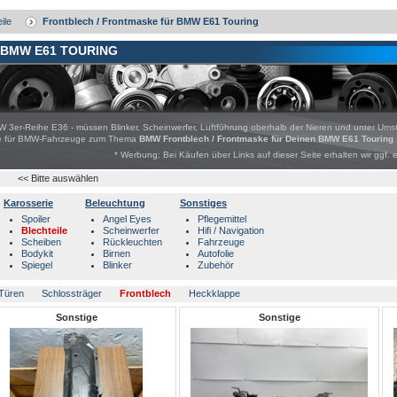
ile
Frontblech / Frontmaske für BMW E61 Touring
 BMW E61 TOURING
W 3er-Reihe E36 - müssen Blinker, Scheinwerfer, Luftführung oberhalb der Nieren und unter Ums
bote für BMW-Fahrzeuge zum Thema
BMW Frontblech / Frontmaske für Deinen BMW E61 Touring
* Werbung: Bei Käufen über Links auf dieser Seite erhalten wir ggf. 
<< Bitte auswählen
Karosserie
Beleuchtung
Sonstiges
Spoiler
Angel Eyes
Pflegemittel
Blechteile
Scheinwerfer
Hifi / Navigation
Scheiben
Rückleuchten
Fahrzeuge
Bodykit
Birnen
Autofolie
Spiegel
Blinker
Zubehör
Türen
Schlossträger
Frontblech
Heckklappe
Sonstige
Sonstige