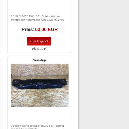
2010 BMW 5 E60 E61 Schlossträger
frontträger frontmaske C082826 #11793
Preis:
63,00 EUR
zum Angebot
eBay.de (*)
Sonstige
366567 Schlossträger BMW 5er Touring