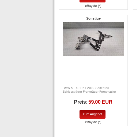
eBay.de (*)
Sonstige
BMW 5 E60 E61 2009 Seitenteil
Schlossträger Frontträger Frontmaske
Preis:
59,00 EUR
zum Angebot
eBay.de (*)