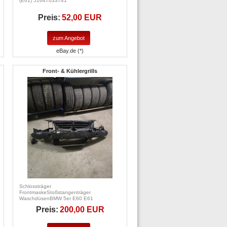
(E61) 51647033741
Preis:
52,00 EUR
zum Angebot
eBay.de (*)
Front- & Kühlergrills
Schlossträger
FrontmaskeStoßstangenträger
WaschdüsenBMW 5er E60 E61
Preis:
200,00 EUR