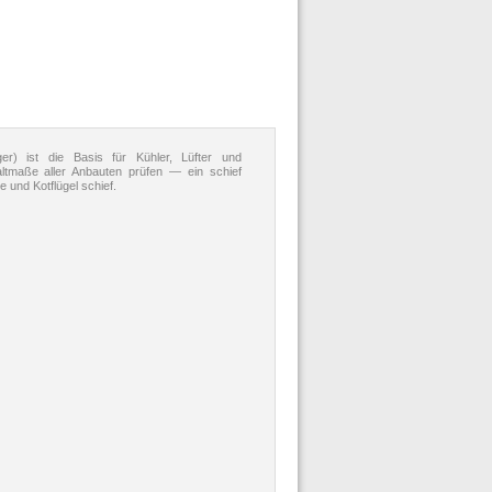
r) ist die Basis für Kühler, Lüfter und
tmaße aller Anbauten prüfen — ein schief
 und Kotflügel schief.