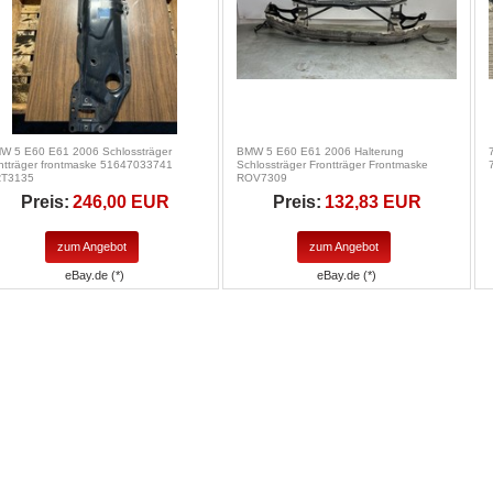
W 5 E60 E61 2006 Schlossträger
BMW 5 E60 E61 2006 Halterung
ontträger frontmaske 51647033741
Schlossträger Frontträger Frontmaske
T3135
ROV7309
Preis:
246,00 EUR
Preis:
132,83 EUR
zum Angebot
zum Angebot
eBay.de (*)
eBay.de (*)