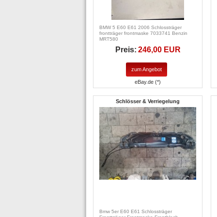
BMW 5 E60 E61 2006 Schlossträger
frontträger frontmaske 7033741 Benzin
MRT580
Preis:
246,00 EUR
zum Angebot
eBay.de (*)
Schlösser & Verriegelung
Bmw 5er E60 E61 Schlossträger