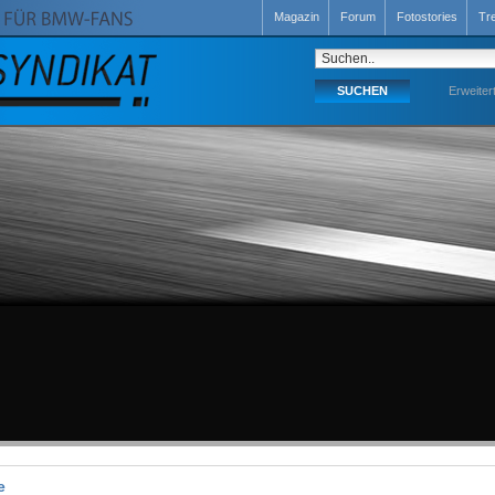
Magazin
Forum
Fotostories
Tr
Erweiter
e