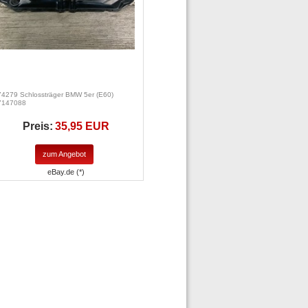
74279 Schlossträger BMW 5er (E60)
7147088
Preis:
35,95 EUR
zum Angebot
eBay.de (*)