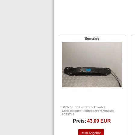
Sonstige
BMW 5 E60 E61 2005 Oberteil
Schlossträger Frontträger Frontmaske
7033741
Preis:
43,09 EUR
zum Angebot