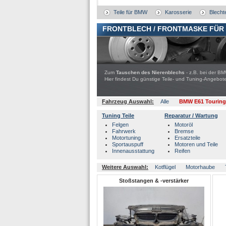
Teile für BMW
Karosserie
Blechte
FRONTBLECH / FRONTMASKE FÜR
Zum
Tauschen des Nierenblechs
- z.B. bei der BM
Hier findest Du günstige Teile- und Tuning-Ange
Fahrzeug Auswahl:
Alle
BMW E61 Touring
Tuning Teile
Reparatur / Wartung
Felgen
Motoröl
Fahrwerk
Bremse
Motortuning
Ersatzteile
Sportauspuff
Motoren und Teile
Innenausstattung
Reifen
Weitere Auswahl:
Kotflügel
Motorhaube
Stoßstangen & -verstärker