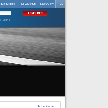
effen/Termine
Kleinanzeigen
Nice2Know
Teile
te Suche
Hilfe/Faq/Kontakt