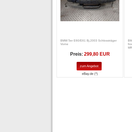
BMW 5er E60/E61 Bj.2003 Schlossträger
BM
Vorne
fr
MR
Preis:
299,80 EUR
zum Angebot
eBay.de (*)