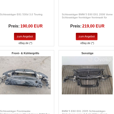
Schlossträger E61 530d 3,0 Touring
Schlossträger BMW 5 E60 E61 2006 Vorne
Schlossträger frontträger frontmask für
Preis:
190,00 EUR
Preis:
219,00 EUR
zum Angebot
zum Angebot
eBay.de (*)
eBay.de (*)
Front- & Kühlergrills
Sonstige
Schlossträger Frontmaske
BMW 5 E60 E61 2005 Schlossträger-