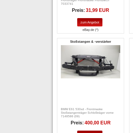
Fronttrräger Frontmaske Frontblech
7033741
Preis:
31,99 EUR
zum Angebot
eBay.de (*)
Stoßstangen & -verstärker
BMW E61 530xd - Frontmaske
Stoßstangenträger Schloßträger vorne
7148586 (09)
Preis:
400,00 EUR