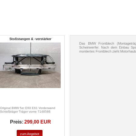
Stoßstangen & -verstärker
Das BMW Frontblech (Montageträge
Scheinwerfer. Nach dem Einbau Spal
montiertes Frontblech zieht Motorhaube
Original BMW 5er E60 E61 Vorderwand
Schloßträger Träger vorne 7148586
Preis:
299,00 EUR
zum Angebot