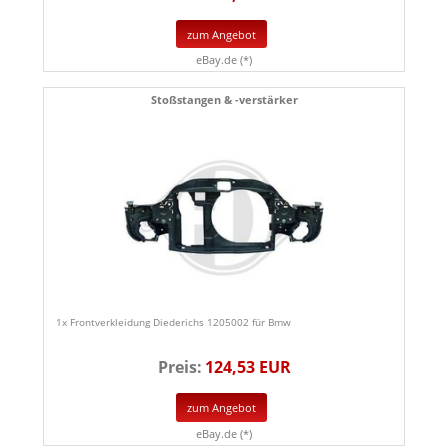
zum Angebot
eBay.de (*)
Stoßstangen & -verstärker
1x Frontverkleidung Diederichs 1205002 für Bmw
Preis:
124,53 EUR
zum Angebot
eBay.de (*)