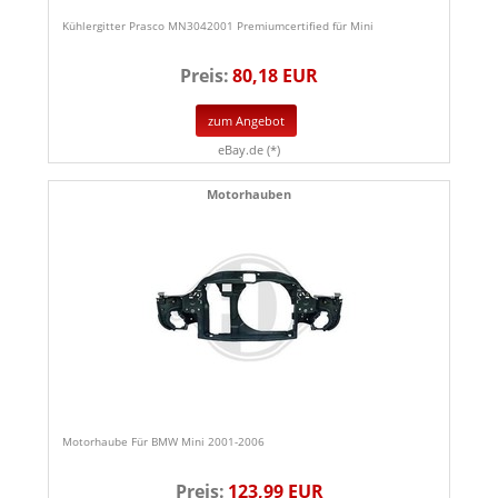
Kühlergitter Prasco MN3042001 Premiumcertified für Mini
Preis:
80,18 EUR
zum Angebot
eBay.de (*)
Motorhauben
Motorhaube Für BMW Mini 2001-2006
Preis:
123,99 EUR