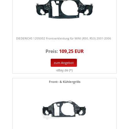
DIEDERICHS 1205002 Frontverkleidung für MINI (R50, R53) 2001-2006
Preis:
109,25 EUR
zum Angebot
eBay.de (*)
Front- & Kühlergrills