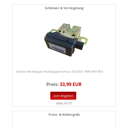
Schlösser & Verriegelung
Schloss Heckklappe Heckklappenschloss 4332301 MINI R50-R59
Preis:
33,99 EUR
zum Angebot
eBay.de (*)
Front- & Kühlergrills