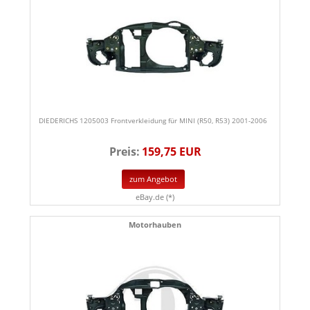
DIEDERICHS 1205003 Frontverkleidung für MINI (R50, R53) 2001-2006
Preis:
159,75 EUR
zum Angebot
eBay.de (*)
Motorhauben