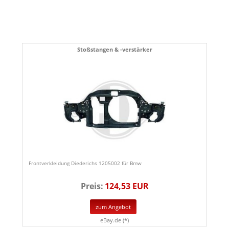
Stoßstangen & -verstärker
Frontverkleidung Diederichs 1205002 für Bmw
Preis:
124,53 EUR
zum Angebot
eBay.de (*)