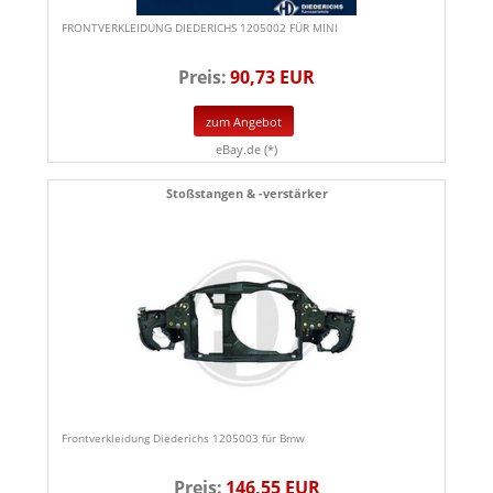
FRONTVERKLEIDUNG DIEDERICHS 1205002 FÜR MINI
Preis:
90,73 EUR
zum Angebot
eBay.de (*)
Stoßstangen & -verstärker
Frontverkleidung Diederichs 1205003 für Bmw
Preis:
146,55 EUR