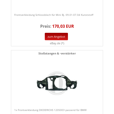
Frontverkleidung Schlossblech für Mini Bj. 09.01-07.04 Kunststoff
Preis:
170,03 EUR
zum Angebot
eBay.de (*)
Stoßstangen & -verstärker
1x Frontverkleidung DIEDERICHS 1205003 passend für BMW