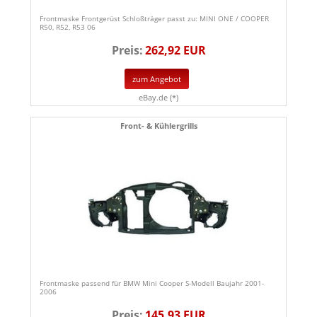
Frontmaske Frontgerüst Schloßträger passt zu: MINI ONE / COOPER
R50, R52, R53 06
Preis:
262,92 EUR
zum Angebot
eBay.de (*)
Front- & Kühlergrills
Frontmaske passend für BMW Mini Cooper S-Modell Baujahr 2001-
2006
Preis:
145,93 EUR