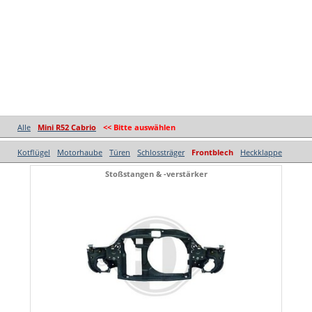
Alle
Mini R52 Cabrio
<< Bitte auswählen
Kotflügel
Motorhaube
Türen
Schlossträger
Frontblech
Heckklappe
Stoßstangen & -verstärker