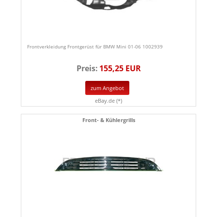
Frontverkleidung Frontgerüst für BMW Mini 01-06 1002939
Preis:
155,25 EUR
zum Angebot
eBay.de (*)
Front- & Kühlergrills