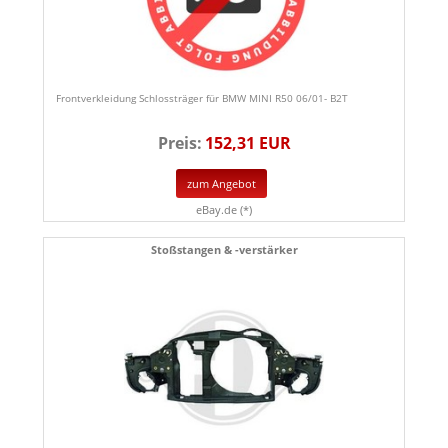
Frontverkleidung Schlossträger für BMW MINI R50 06/01- B2T
Preis:
152,31 EUR
zum Angebot
eBay.de (*)
Stoßstangen & -verstärker