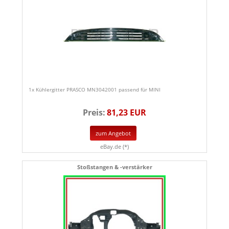
1x Kühlergitter PRASCO MN3042001 passend für MINI
Preis:
81,23 EUR
zum Angebot
eBay.de (*)
Stoßstangen & -verstärker