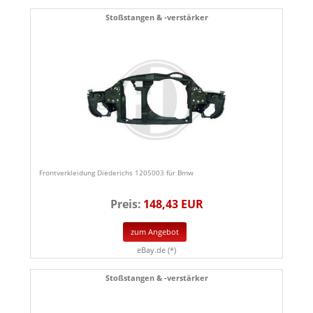
Stoßstangen & -verstärker
Frontverkleidung Diederichs 1205003 für Bmw
Preis:
148,43 EUR
zum Angebot
eBay.de (*)
Stoßstangen & -verstärker