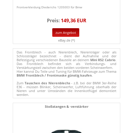
Frontverkleidung Diederichs 1205003 für Bmw
Preis:
149,36 EUR
zum Angebot
eBay.de (*)
Das Frontblech - auch Nierenblech, Nierenträger oder als
Schlossträger bezeichnet - dient der Aufnahme und der
Befestigung verschiedenen Bauteile an deinem
Mini R52 Cabrio
.
Das Frontblech befindet sich als Verbindungs- und
Verstärkungsteil zwischen den beiden vorderen Scheinwerfern.
Hier kannst Du Teile und Tuning für BMW-Fahrzeuge zum Thema
BMW Frontblech / Frontmaske günstig kaufen
.
Zum
Tauschen des Nierenblechs
- z.B. bei der BMW 3er-Reihe
E36 - müssen Blinker, Scheinwerfer, Luftführung oberhalb der
Nieren und unter Umständen die Innenkotflügel demontiert
werden.
Stoßstangen & -verstärker