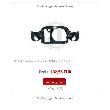
Stoßstangen & -verstärker
1205002 Frontverkleidung für MINI MINI (R50, R53)
Preis:
102,56 EUR
zum Angebot
eBay.de (*)
Stoßstangen & -verstärker