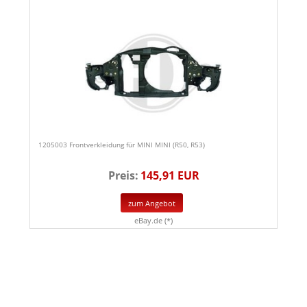
1205003 Frontverkleidung für MINI MINI (R50, R53)
Preis:
145,91 EUR
zum Angebot
eBay.de (*)