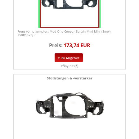
Front vorne komplett Mod One-Cooper Benzin Mini Mini (Bmw)
R50R53-(Bj.
Preis:
173,74 EUR
zum Angebot
eBay.de (*)
Stoßstangen & -verstärker