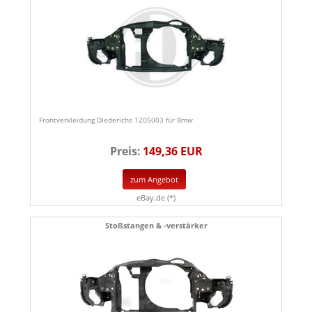
Frontverkleidung Diederichs 1205003 für Bmw
Preis:
149,36 EUR
zum Angebot
eBay.de (*)
Stoßstangen & -verstärker