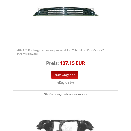
PRASCO Kühlergitter vorne passend für MINI Mini R50 R53 R52
chrom/schwarz
Preis:
107,15 EUR
zum Angebot
eBay.de (*)
Stoßstangen & -verstärker