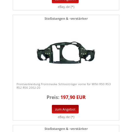
eBay.de (*)
Stoßstangen & -verstärker
Frontverkleidung Frontmaske Schlossträger vorne für MINI R50 R53
R52 R56 2002-20
Preis:
197,90 EUR
zum Angebot
eBay.de (*)
Stoßstangen & -verstärker