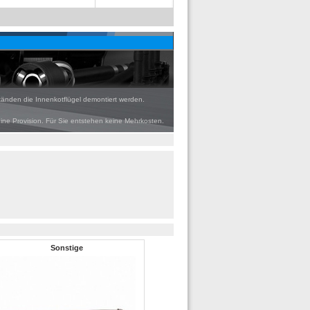
tänden die Innenkotflügel demontiert werden.
eine Provision. Für Sie entstehen keine Mehrkosten.
Sonstige