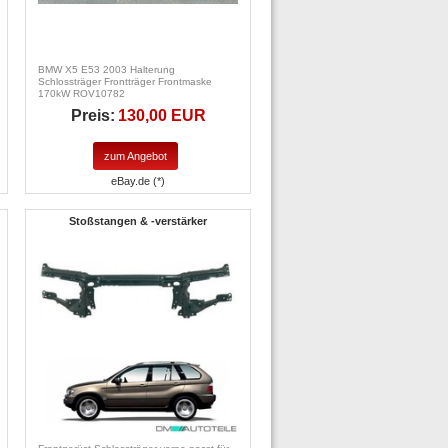
BMW X5 E53 2003 Halterung
Schlossträger Frontträger Frontmaske
170kW ROV10782
Preis:
130,00 EUR
zum Angebot
eBay.de (*)
Stoßstangen & -verstärker