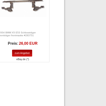
2004 BMW X5 E53 Schlossträger
frontträger frontmaske #283751
Preis:
26,00 EUR
zum Angebot
eBay.de (*)