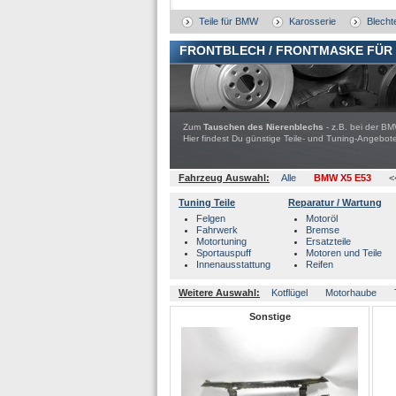
Teile für BMW
Karosserie
Blechte
FRONTBLECH / FRONTMASKE FÜR 
Zum
Tauschen des Nierenblechs
- z.B. bei der BM
Hier findest Du günstige Teile- und Tuning-Ange
Fahrzeug Auswahl:
Alle
BMW X5 E53
<
Tuning Teile
Reparatur / Wartung
Felgen
Motoröl
Fahrwerk
Bremse
Motortuning
Ersatzteile
Sportauspuff
Motoren und Teile
Innenausstattung
Reifen
Weitere Auswahl:
Kotflügel
Motorhaube
Sonstige