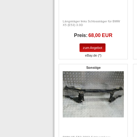
Längsträger links Schlossträger für BMW
X5 (E53) 3.0D
Preis:
68,00 EUR
zum Angebot
eBay.de (*)
Sonstige