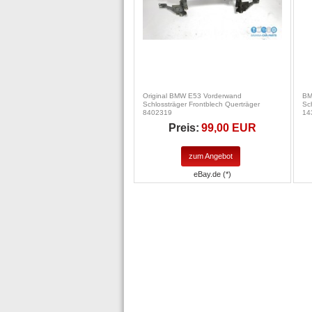
Original BMW E53 Vorderwand
BM
Schlossträger Frontblech Querträger
Sc
8402319
14
Preis:
99,00 EUR
zum Angebot
eBay.de (*)