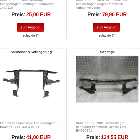
BMW X5 E53 2005 Halterung
BMW X5 E53 Vorderwand 8402319
Schlossträger Frontträger Frontmaske
Schlossträger Träger Frontmaske
1439116
Aufnahme vorne
Preis:
25,00 EUR
Preis:
79,90 EUR
zum Angebot
zum Angebot
eBay.de (*)
eBay.de (*)
Schlösser & Verriegelung
Sonstige
Frontblech Frontmaske Schlossträger für
BMW X5 E53 2005 Schlossträger
BMW X5 (E53) 3.0 D 03-06
frontträger frontmaske Benzin 1kW
EAG12851
Preis:
41,00 EUR
Preis:
134,55 EUR