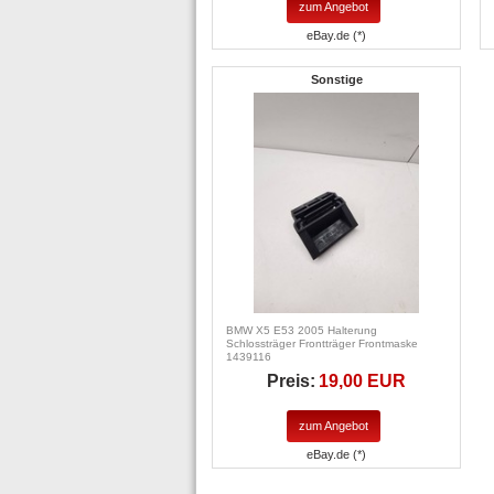
zum Angebot
eBay.de (*)
Sonstige
BMW X5 E53 2005 Halterung
Schlossträger Frontträger Frontmaske
1439116
Preis:
19,00 EUR
zum Angebot
eBay.de (*)