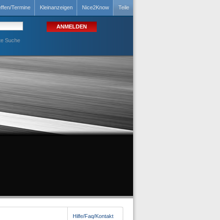
effen/Termine
Kleinanzeigen
Nice2Know
Teile
te Suche
Hilfe/Faq/Kontakt