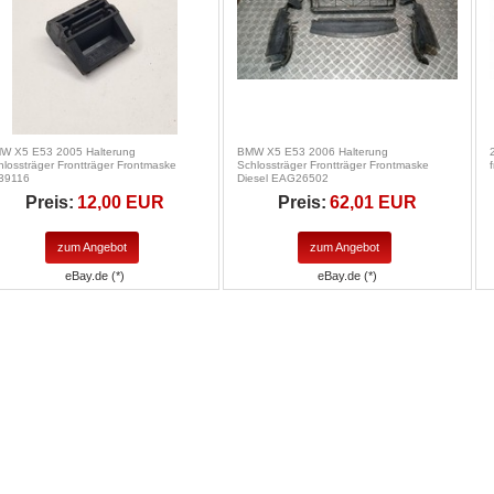
W X5 E53 2005 Halterung
BMW X5 E53 2006 Halterung
hlossträger Frontträger Frontmaske
Schlossträger Frontträger Frontmaske
39116
Diesel EAG26502
Preis:
12,00 EUR
Preis:
62,01 EUR
zum Angebot
zum Angebot
eBay.de (*)
eBay.de (*)