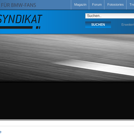
Magazin
Forum
Fotostories
Tr
Erweiter
e