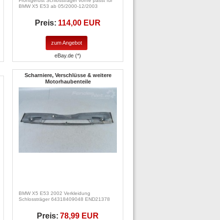
Frontgerüst Schlossträger vorne passt für
BMW X5 E53 ab 05/2000-12/2003
Preis:
114,00 EUR
zum Angebot
eBay.de (*)
Scharniere, Verschlüsse & weitere
Motorhaubenteile
BMW X5 E53 2002 Verkleidung
Schlossträger 64318409048 END21378
Preis:
78,99 EUR