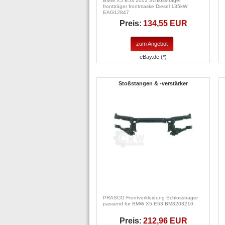
BMW X5 E53 2003 Schlossträger
frontträger frontmaske Diesel 135kW
EAG12847
Preis:
134,55 EUR
zum Angebot
eBay.de (*)
Stoßstangen & -verstärker
PRASCO Frontverkleidung Schlossträger
passend für BMW X5 E53 BM8203210
Preis:
212,96 EUR