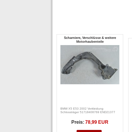
Scharniere, Verschlüsse & weitere
Motorhaubenteile
BMW X5 E53 2002 Verkleidung
Schlossträger 51718408769 END21377
Preis:
78,99 EUR