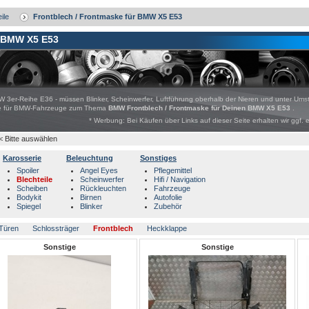
ile
Frontblech / Frontmaske für BMW X5 E53
BMW X5 E53
W 3er-Reihe E36 - müssen Blinker, Scheinwerfer, Luftführung oberhalb der Nieren und unter Ums
bote für BMW-Fahrzeuge zum Thema
BMW Frontblech / Frontmaske für Deinen BMW X5 E53
.
* Werbung: Bei Käufen über Links auf dieser Seite erhalten wir ggf. 
< Bitte auswählen
Karosserie
Beleuchtung
Sonstiges
Spoiler
Angel Eyes
Pflegemittel
Blechteile
Scheinwerfer
Hifi / Navigation
Scheiben
Rückleuchten
Fahrzeuge
Bodykit
Birnen
Autofolie
Spiegel
Blinker
Zubehör
Türen
Schlossträger
Frontblech
Heckklappe
Sonstige
Sonstige