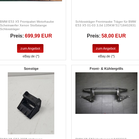
BMW E53 X5 Frontpaket Motorhaube
Schlossträger Frontmaske Träger für BMW
Scheinwerfer Xenon Stoßstange
E53 X5 01-03 3,0d 135KW 51718402831
Schlossträger
Preis:
699,99 EUR
Preis:
58,00 EUR
zum Angebot
zum Angebot
eBay.de (*)
eBay.de (*)
Sonstige
Front- & Kühlergrills