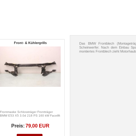
Front- & Kühlergrills
Das BMW Frontblech (Montageträge
Scheinwerfer. Nach dem Einbau Spal
montiertes Frontblech zieht Motorhaube
Frontmaske Schlossträger Frontträger
BMW E53 X5 3.0d 218 PS 160 kW Facelift
Preis:
79,00 EUR