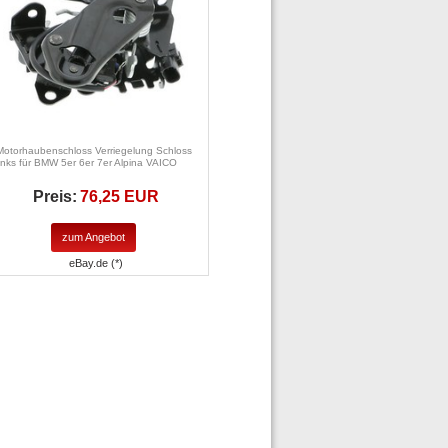
Motorhaubenschloss Verriegelung Schloss
links für BMW 5er 6er 7er Alpina VAICO
Preis:
76,25 EUR
zum Angebot
eBay.de (*)