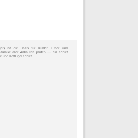
r) ist die Basis für Kühler, Lüfter und
tmaße aller Anbauten prüfen — ein schief
 und Kotflügel schief.