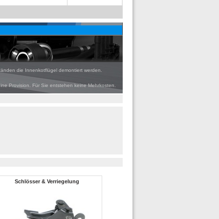
tänden die Innenkotflügel demontiert werden.
eine Provision. Für Sie entstehen keine Mehrkosten.
Schlösser & Verriegelung