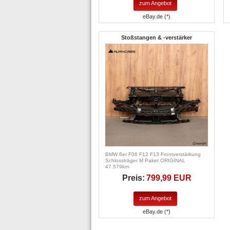
zum Angebot
eBay.de (*)
Stoßstangen & -verstärker
BMW 6er F06 F12 F13 Frontverstärkung
Schlossträger M Paket ORIGINAL
47.579km
Preis:
799,99 EUR
zum Angebot
eBay.de (*)