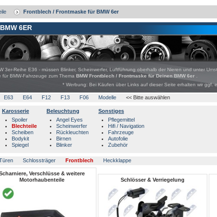
ile
Frontblech / Frontmaske für BMW 6er
 BMW 6ER
W 3er-Reihe E36 - müssen Blinker, Scheinwerfer, Luftführung oberhalb der Nieren und unter Ums
bote für BMW-Fahrzeuge zum Thema
BMW Frontblech / Frontmaske für Deinen BMW 6er
.
* Werbung: Bei Käufen über Links auf dieser Seite erhalten wir ggf. 
E63
E64
F12
F13
F06
Modelle
<< Bitte auswählen
Karosserie
Beleuchtung
Sonstiges
Spoiler
Angel Eyes
Pflegemittel
Blechteile
Scheinwerfer
Hifi / Navigation
Scheiben
Rückleuchten
Fahrzeuge
Bodykit
Birnen
Autofolie
Spiegel
Blinker
Zubehör
Türen
Schlossträger
Frontblech
Heckklappe
Scharniere, Verschlüsse & weitere
Motorhaubenteile
Schlösser & Verriegelung