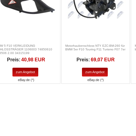
W 5 F10 VERKLEIDUNG
Motorhaubenschloss NTY EZC-BM-260 für
HLOSSTRÄGER 1106003 74850610
BMW 5er F10 Touring F11 Turismo F07 7er
8506 2.00 34315199
Preis:
40,98 EUR
Preis:
69,07 EUR
zum Angebot
zum Angebot
eBay.de (*)
eBay.de (*)