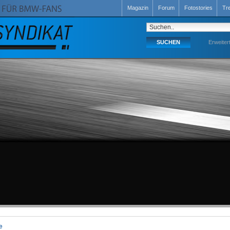
Magazin
Forum
Fotostories
Tr
Erweiter
e