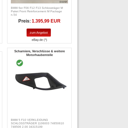
BMW 6er F06 F12 F13 Schlossträger M
Paket Front Reinforcement M Package
n.54
Preis:
1.395,99 EUR
zum Angebot
eBay.de (*)
Scharniere, Verschlüsse & weitere
Motorhaubenteile
BMW 5 F10 VERKLEIDUNG
SCHLOSSTRÄGER 1106003 74850610
748506 2.00 34315199