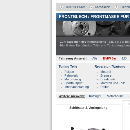
Teile für BMW
Karosserie
Blechte
FRONTBLECH / FRONTMASKE FÜR
Zum
Tauschen des Nierenblechs
- z.B. bei der BM
Hier findest Du günstige Teile- und Tuning-Ange
Fahrzeug Auswahl:
Alle
BMW 6er
M6
Tuning Teile
Reparatur / Wartung
Felgen
Motoröl
Fahrwerk
Bremse
Motortuning
Ersatzteile
Sportauspuff
Motoren und Teile
Innenausstattung
Reifen
Weitere Auswahl:
Kotflügel
Motorhaube
Schlösser & Verriegelung