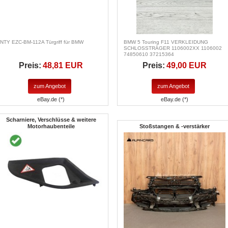
NTY EZC-BM-112A Türgriff für BMW
BMW 5 Touring F11 VERKLEIDUNG
SCHLOSSTRÄGER 1106002XX 1106002
74850610 37215364
Preis:
48,81 EUR
Preis:
49,00 EUR
zum Angebot
zum Angebot
eBay.de (*)
eBay.de (*)
Scharniere, Verschlüsse & weitere
Motorhaubenteile
Stoßstangen & -verstärker