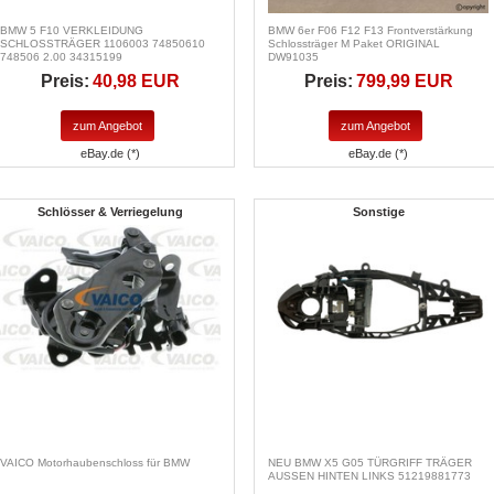
BMW 5 F10 VERKLEIDUNG
BMW 6er F06 F12 F13 Frontverstärkung
SCHLOSSTRÄGER 1106003 74850610
Schlossträger M Paket ORIGINAL
748506 2.00 34315199
DW91035
Preis:
40,98 EUR
Preis:
799,99 EUR
zum Angebot
zum Angebot
eBay.de (*)
eBay.de (*)
Schlösser & Verriegelung
Sonstige
VAICO Motorhaubenschloss für BMW
NEU BMW X5 G05 TÜRGRIFF TRÄGER
AUSSEN HINTEN LINKS 51219881773