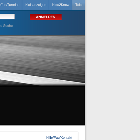
effen/Termine
Kleinanzeigen
Nice2Know
Teile
te Suche
Hilfe/Faq/Kontakt