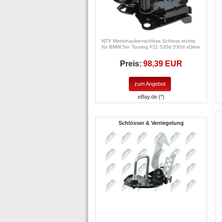
NTY Motorhaubenschloss Schloss rechts
für BMW 5er Touring F11 520d 530d xDrive
Preis:
98,39 EUR
zum Angebot
eBay.de (*)
Schlösser & Verriegelung