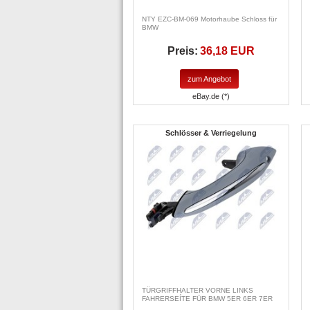
NTY EZC-BM-069 Motorhaube Schloss für
BMW
Preis:
36,18 EUR
zum Angebot
eBay.de (*)
Schlösser & Verriegelung
TÜRGRIFFHALTER VORNE LINKS
FAHRERSEÍTE FÜR BMW 5ER 6ER 7ER