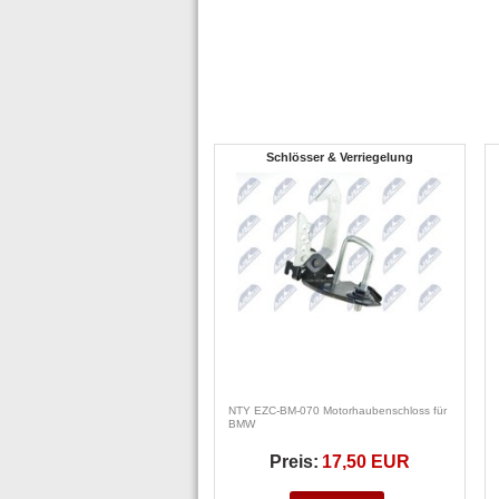
Schlösser & Verriegelung
NTY EZC-BM-070 Motorhaubenschloss für
BMW
Preis:
17,50 EUR