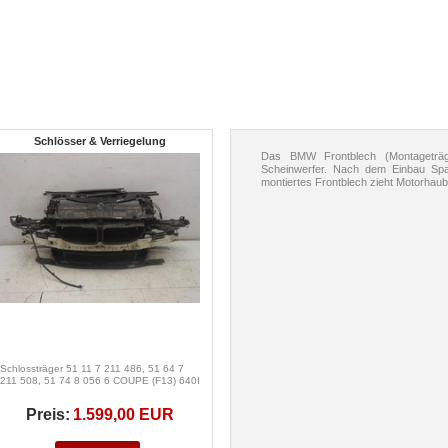
Schlösser & Verriegelung
Das BMW Frontblech (Montageträge
Scheinwerfer. Nach dem Einbau Spal
montiertes Frontblech zieht Motorhaube
Schlossträger 51 11 7 211 486, 51 64 7
211 508, 51 74 8 056 6 COUPE (F13) 640I
Preis:
1.599,00 EUR