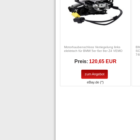
Motorhaubenschloss Verriegelung links
BM
elektrisch für BMW 5er 6er 8er Z4 VEMO
SC
74
Preis:
120,65 EUR
zum Angebot
eBay.de (*)