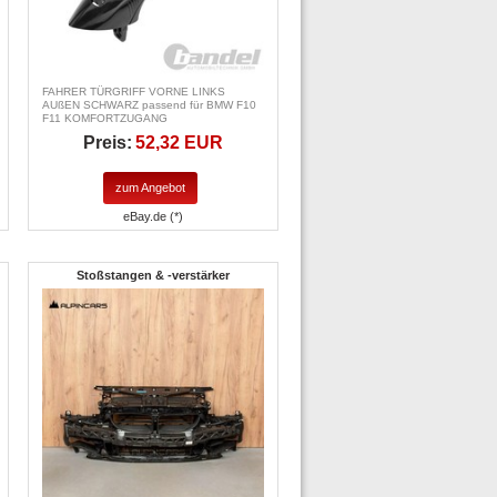
FAHRER TÜRGRIFF VORNE LINKS
AUßEN SCHWARZ passend für BMW F10
F11 KOMFORTZUGANG
Preis:
52,32 EUR
zum Angebot
eBay.de (*)
Stoßstangen & -verstärker