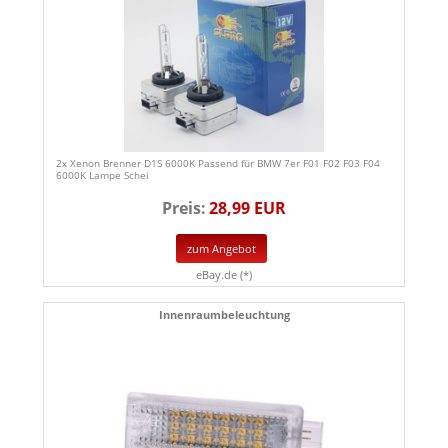
2x Xenon Brenner D1S 6000K Passend für BMW 7er F01 F02 F03 F04
6000K Lampe Schei
Preis:
28,99 EUR
zum Angebot
eBay.de (*)
Innenraumbeleuchtung