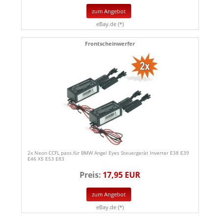
zum Angebot
eBay.de (*)
Frontscheinwerfer
2x Neon CCFL pass.für BMW Angel Eyes Steuergerät Inverter E38 E39
E46 X5 E53 E83
Preis:
17,95 EUR
zum Angebot
eBay.de (*)