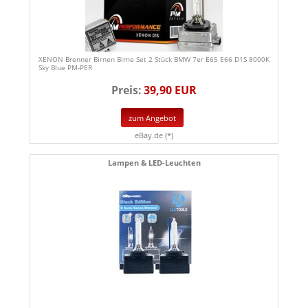
XENON Brenner Birnen Birne Set 2 Stück BMW 7er E65 E66 D1S 8000K
Sky Blue PM-PER
Preis:
39,90 EUR
zum Angebot
eBay.de (*)
Lampen & LED-Leuchten