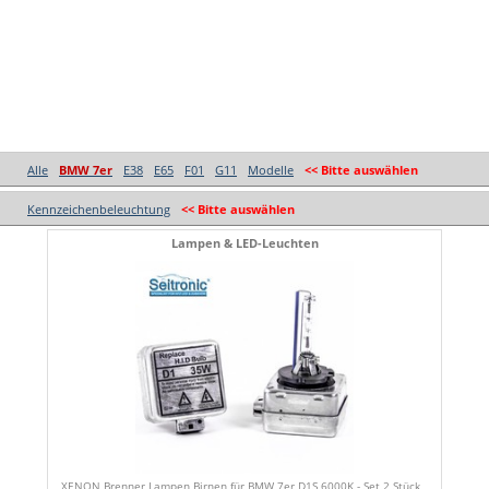
Alle
BMW 7er
E38
E65
F01
G11
Modelle
<< Bitte auswählen
Kennzeichenbeleuchtung
<< Bitte auswählen
Lampen & LED-Leuchten
XENON Brenner Lampen Birnen für BMW 7er D1S 6000K - Set 2 Stück