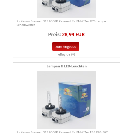
2x Xenon Brenner D1S 6000K Passend für BMW 7er G70 Lampe
Scheinwerfer
Preis:
28,99 EUR
zum Angebot
eBay.de (*)
Lampen & LED-Leuchten
2x Xenon Brenner D1S 6000K Passend für BMW 7er E65 E66 E67