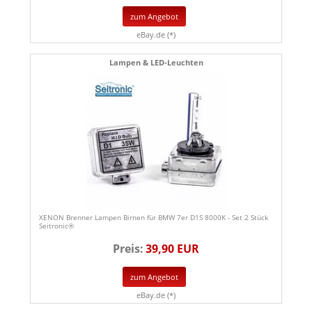
zum Angebot
eBay.de (*)
Lampen & LED-Leuchten
XENON Brenner Lampen Birnen für BMW 7er D1S 8000K - Set 2 Stück
Seitronic®
Preis:
39,90 EUR
zum Angebot
eBay.de (*)