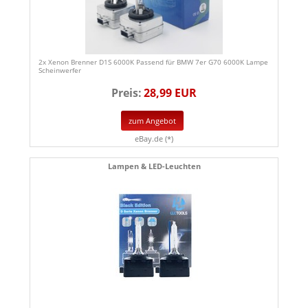
2x Xenon Brenner D1S 6000K Passend für BMW 7er G70 6000K Lampe
Scheinwerfer
Preis:
28,99 EUR
zum Angebot
eBay.de (*)
Lampen & LED-Leuchten