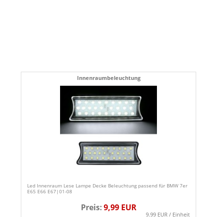
Innenraumbeleuchtung
Led Innenraum Lese Lampe Decke Beleuchtung passend für BMW 7er
E65 E66 E67|01-08
Preis:
9,99 EUR
9.99 EUR / Einheit