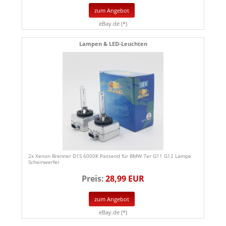
zum Angebot
eBay.de (*)
Lampen & LED-Leuchten
2x Xenon Brenner D1S 6000K Passend für BMW 7er G11 G12 Lampe
Scheinwerfer
Preis:
28,99 EUR
zum Angebot
eBay.de (*)