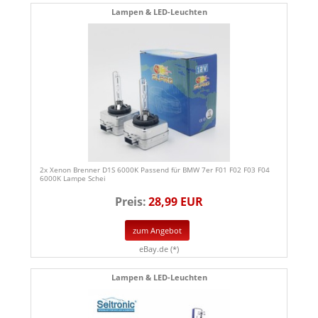
Lampen & LED-Leuchten
2x Xenon Brenner D1S 6000K Passend für BMW 7er F01 F02 F03 F04
6000K Lampe Schei
Preis:
28,99 EUR
zum Angebot
eBay.de (*)
Lampen & LED-Leuchten