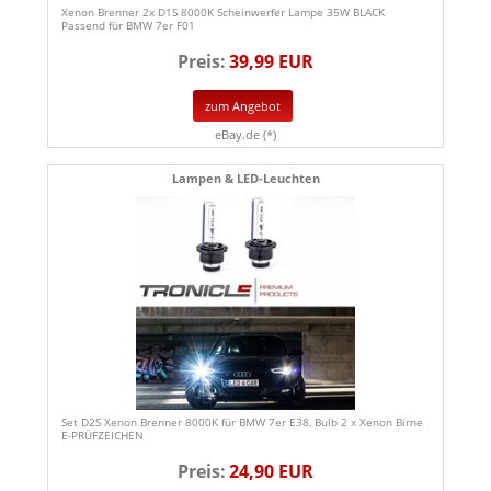
Xenon Brenner 2x D1S 8000K Scheinwerfer Lampe 35W BLACK
Passend für BMW 7er F01
Preis:
39,99 EUR
zum Angebot
eBay.de (*)
Lampen & LED-Leuchten
Set D2S Xenon Brenner 8000K für BMW 7er E38, Bulb 2 x Xenon Birne
E-PRÜFZEICHEN
Preis:
24,90 EUR