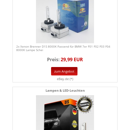
2x Xenon Brenner D1S 8000K Passend für BMW 7er F01 F02 F03 F04
8000K Lampe Schei
Preis:
29,99 EUR
zum Angebot
eBay.de (*)
Lampen & LED-Leuchten