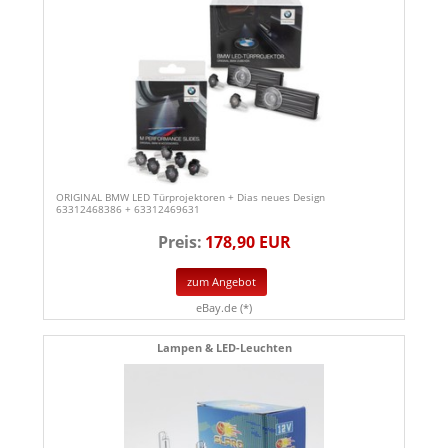
ORIGINAL BMW LED Türprojektoren + Dias neues Design
63312468386 + 63312469631
Preis:
178,90 EUR
zum Angebot
eBay.de (*)
Lampen & LED-Leuchten