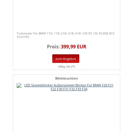
Turbolader Für BMW 116i 118i 218i 318i 418i 109 PS 136 PS B38 B15
7633795
Preis:
399,99 EUR
zum Angebot
eBay.de (*)
Blinkleuchten