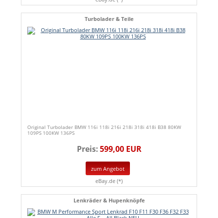
Turbolader & Teile
Original Turbolader BMW 116i 118i 216i 218i 318i 418i B38 80KW
109PS 100KW 136PS
Preis:
599,00 EUR
zum Angebot
eBay.de (*)
Lenkräder & Hupenknöpfe