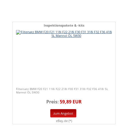
Inspektionspakete & -kits
Filtersatz BMW F20 F21 118i F22 218i F30 F31 318i F32 F36 418i 5L
Mannol ÖL 5W30
Preis:
59,89 EUR
zum Angebot
eBay.de (*)