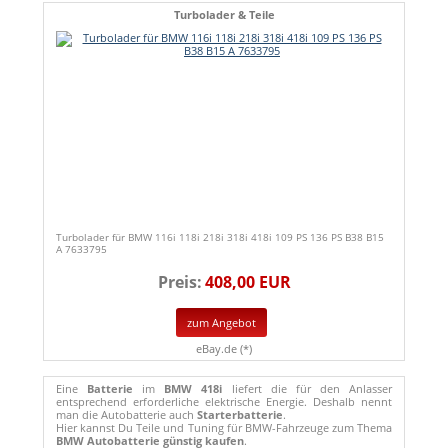
Turbolader & Teile
Turbolader für BMW 116i 118i 218i 318i 418i 109 PS 136 PS B38 B15
A 7633795
Preis:
408,00 EUR
zum Angebot
eBay.de (*)
Eine
Batterie
im
BMW 418i
liefert die für den Anlasser
entsprechend erforderliche elektrische Energie. Deshalb nennt
man die Autobatterie auch
Starterbatterie
.
Hier kannst Du Teile und Tuning für BMW-Fahrzeuge zum Thema
BMW Autobatterie günstig kaufen
.