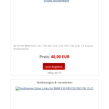
8618190 BMW F20 116i 118i F45 216i 218i F30 318i 418i 1,5 Einlass
Nockenwelle
Preis:
40,00 EUR
zum Angebot
eBay.de (*)
Stoßstangen & -verstärker