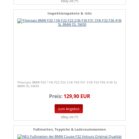
eBay.de (*)
Inspektionspakete & -kits
Filtersatz BMW F20 118i F22 F23 218i F30 F31 318i F32 F36 418i 5L
BMW ÖL 5W30
Preis:
129,90 EUR
zum Angebot
eBay.de (*)
Fußmatten, Teppiche & Laderaumwannen