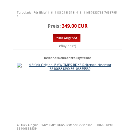
Turbolader Für BMW 116i 118i 218i 318i 418i 11657633795 7633795
1.5L
Preis:
349,00 EUR
zum Angebot
eBay.de (*)
Reifendruckkontrollsysteme
4 Stück Original BMW TMPS RDKS Reifendrucksensor 36106881890
36106855539