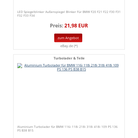
LED Spiegelblinker Außenspiegel Blinker Für BMW F20 F21 F22 F30 F31
F32 F33 F34
Preis:
21,98 EUR
zum Angebot
eBay.de (*)
Turbolader & Teile
Aluminium Turbolader für BMW 116i 118i 218i 318i 418i 109 PS 136
PS B38 B15