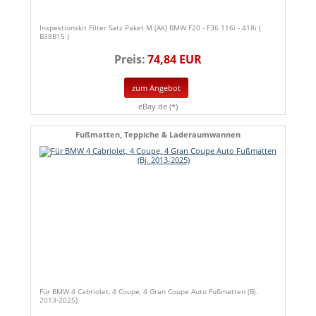
Inspektionskit Filter Satz Paket M (AK) BMW F20 - F36 116i - 418i (
B38B15 )
Preis:
74,84 EUR
zum Angebot
eBay.de (*)
Fußmatten, Teppiche & Laderaumwannen
Für BMW 4 Cabriolet, 4 Coupe, 4 Gran Coupe Auto Fußmatten (Bj.
2013-2025)