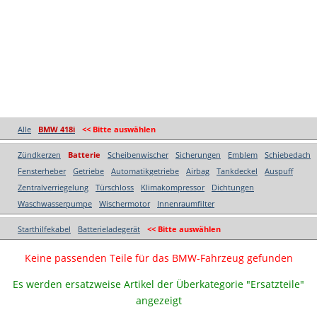
Alle
BMW 418i
<< Bitte auswählen
Zündkerzen
Batterie
Scheibenwischer
Sicherungen
Emblem
Schiebedach
Fensterheber
Getriebe
Automatikgetriebe
Airbag
Tankdeckel
Auspuff
Zentralverriegelung
Türschloss
Klimakompressor
Dichtungen
Waschwasserpumpe
Wischermotor
Innenraumfilter
Starthilfekabel
Batterieladegerät
<< Bitte auswählen
Keine passenden Teile für das BMW-Fahrzeug gefunden
Es werden ersatzweise Artikel der Überkategorie "Ersatzteile"
angezeigt