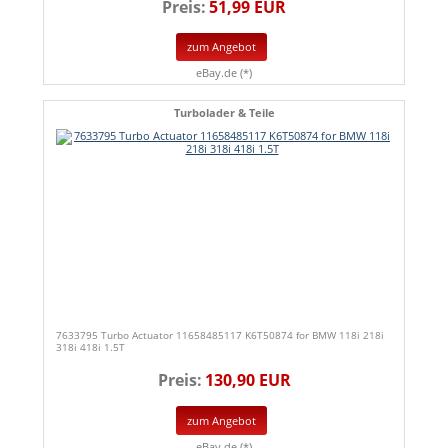
Preis:
51,99 EUR
zum Angebot
eBay.de (*)
Turbolader & Teile
7633795 Turbo Actuator 11658485117 K6T50874 for BMW 118i 218i
318i 418i 1.5T
Preis:
130,90 EUR
zum Angebot
eBay.de (*)