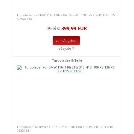
Turbolader für BMW 116i 118i 218i 318i 418i 109 PS 136 PS B38 B15
A 7633795
Preis:
399,99 EUR
zum Angebot
eBay.de (*)
Turbolader & Teile
Turbolader Für BMW 116i 118i 218i 318i 418i 109 PS 136 PS B38 B15
7633795