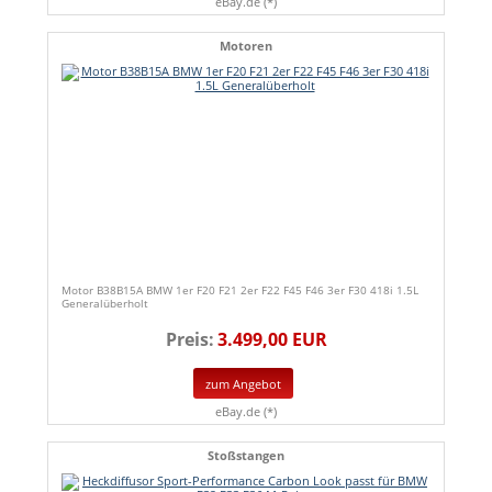
eBay.de (*)
Motoren
Motor B38B15A BMW 1er F20 F21 2er F22 F45 F46 3er F30 418i 1.5L
Generalüberholt
Preis:
3.499,00 EUR
zum Angebot
eBay.de (*)
Stoßstangen