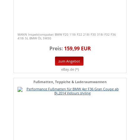
MANN Inspektionspaket BMW F20 118i F22 218i F30 318i F32 F36
418i 5L BMW ÖL 5W30
Preis:
159,99 EUR
zum Angebot
eBay.de (*)
Fußmatten, Teppiche & Laderaumwannen