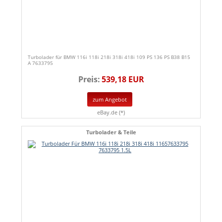
Turbolader für BMW 116i 118i 218i 318i 418i 109 PS 136 PS B38 B15
A 7633795
Preis:
539,18 EUR
zum Angebot
eBay.de (*)
Turbolader & Teile