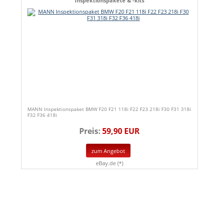
Inspektionspakete & -kits
MANN Inspektionspaket BMW F20 F21 118i F22 F23 218i F30 F31 318i
F32 F36 418i
Preis:
59,90 EUR
zum Angebot
eBay.de (*)